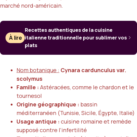
marché nord-américain.
Recettes authentiques de la cuisine
À lire
italienne traditionnelle pour sublimer vos
plats
Nom botanique :
Cynara cardunculus var.
scolymus
Famille :
Astéracées, comme le chardon et le
tournesol
Origine géographique :
bassin
méditerranéen (Tunisie, Sicile, Égypte, Italie)
Usage antique :
cuisine romaine et remède
supposé contre l’infertilité