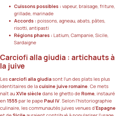
Cuissons possibles :
vapeur, braisage, friture,
grillade, marinade
Accords :
poissons, agneau, abats, pâtes,
risotti, antipasti
Régions phares :
Latium, Campanie, Sicile,
Sardaigne
Carciofi alla giudia : artichauts à
la juive
Les
carciofi alla giudia
sont l’un des plats les plus
identitaires de la
cuisine juive romaine
. Ce mets
naît au
XVIe siècle
dans le ghetto de
Rome
, instauré
en
1555
par le pape
Paul IV
. Selon l’historiographie
culinaire, les communautés juives venues d’
Espagne
et de
Sicile
auraient contribué à populariser l’usage