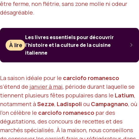
être ferme, non flétrie, sans zone molle ni odeur
désagréable.
Les livres essentiels pour découvrir
À lire
l’histoire et la culture de la cuisine
italienne
La saison idéale pour le
carciofo romanesco
s’étend de
janvier à mai
, période durant laquelle se
tiennent plusieurs fêtes populaires dans le
Latium
,
notamment à
Sezze
,
Ladispoli
ou
Campagnano
, où
l’on célèbre le
carciofo romanesco
par des
dégustations, des concours de recettes et des
marchés spécialisés. À la maison, nous conseillons
de conserver les carciofi frais au réfrigérateur, dans