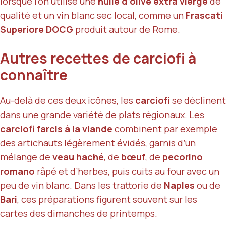
lorsque l’on utilise une
huile d’olive extra vierge
de
qualité et un vin blanc sec local, comme un
Frascati
Superiore DOCG
produit autour de Rome.
Autres recettes de carciofi à
connaître
Au-delà de ces deux icônes, les
carciofi
se déclinent
dans une grande variété de plats régionaux. Les
carciofi farcis à la viande
combinent par exemple
des artichauts légèrement évidés, garnis d’un
mélange de
veau haché
, de
bœuf
, de
pecorino
romano
râpé et d’herbes, puis cuits au four avec un
peu de vin blanc. Dans les trattorie de
Naples
ou de
Bari
, ces préparations figurent souvent sur les
cartes des dimanches de printemps.