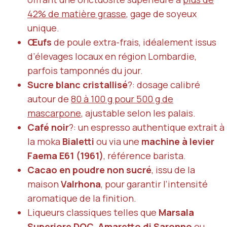
42% de matière grasse
, gage de soyeux
unique.
Œufs
de poule extra-frais, idéalement issus
d’élevages locaux en région Lombardie,
parfois tamponnés du jour.
Sucre blanc cristallisé
?: dosage calibré
autour de
80 à 100 g pour 500 g de
mascarpone
, ajustable selon les palais.
Café noir
?: un espresso authentique extrait à
la moka
Bialetti
ou via une
machine à levier
Faema E61 (1961)
, référence barista.
Cacao en poudre non sucré
, issu de la
maison
Valrhona
, pour garantir l’intensité
aromatique de la finition.
Liqueurs classiques telles que
Marsala
Superiore DOC
,
Amaretto di Saronno
ou