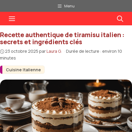
Aller
Menu
au
Menu
contenu
Recette authentique de tiramisu italien :
secrets et ingrédients clés
23 octobre 2025
par
Laura G.
·
Durée de lecture : environ 10
minutes
Cuisine Italienne