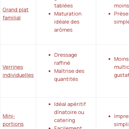
tablées
moins
Grand plat
Maturation
Prése
familial
idéale des
simpl
arômes
Dressage
Moins
raffiné
Verrines
multic
Maîtrise des
individuelles
gusta
quantités
Idéal apéritif
dînatoire ou
Mini-
Impre
catering
portions
simpli
Facilement