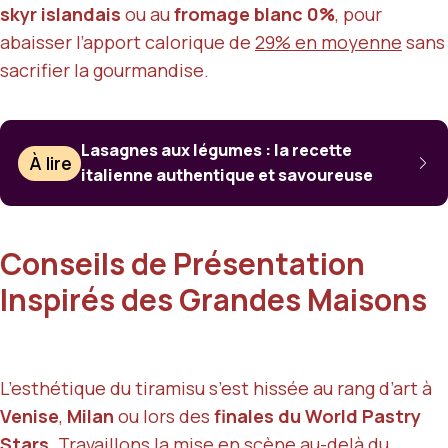
skyr islandais
ou au
fromage blanc 0%
, pour
abaisser l’apport calorique de
29% en moyenne
sans
sacrifier la gourmandise.
Lasagnes aux légumes : la recette
À lire
italienne authentique et savoureuse
Conseils de Présentation
Inspirés des Grandes Maisons
L’esthétique du tiramisu s’est hissée au rang d’art à
Venise
,
Milan
ou lors des
finales du World Pastry
Stars
. Travaillons la mise en scène au-delà du