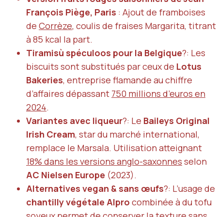
François Piège, Paris
: Ajout de framboises
de
Corrèze
, coulis de fraises Margarita, titrant
à 85 kcal la part.
Tiramisù spéculoos pour la Belgique
?: Les
biscuits sont substitués par ceux de
Lotus
Bakeries
, entreprise flamande au chiffre
d’affaires dépassant
750 millions d’euros en
2024
.
Variantes avec liqueur
?: Le
Baileys Original
Irish Cream
, star du marché international,
remplace le Marsala. Utilisation atteignant
18% dans les versions anglo-saxonnes
selon
AC Nielsen Europe
(2023).
Alternatives vegan & sans œufs
?: L’usage de
chantilly végétale Alpro
combinée à du tofu
soyeux permet de conserver la texture sans