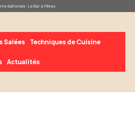
rte éditoriale · Le Bar à Pâtes
s Salées
Techniques de Cuisine
s
Actualités