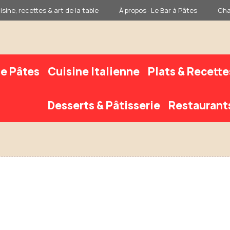
sine, recettes & art de la table
À propos · Le Bar à Pâtes
Cha
e Pâtes
Cuisine Italienne
Plats & Recette
Desserts & Pâtisserie
Restaurant