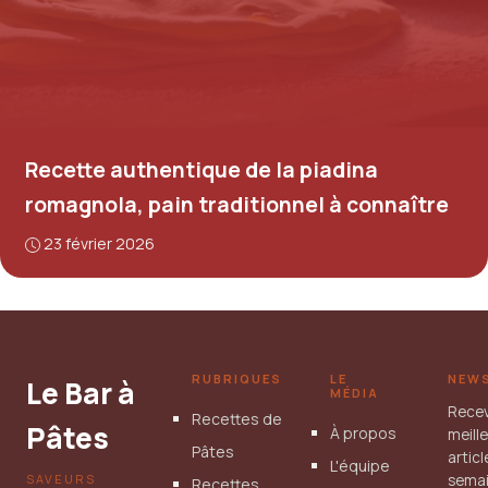
Recette authentique de la piadina
romagnola, pain traditionnel à connaître
23 février 2026
RUBRIQUES
LE
NEW
Le Bar à
MÉDIA
Rece
Recettes de
Pâtes
À propos
meill
Pâtes
artic
L'équipe
SAVEURS
semai
Recettes