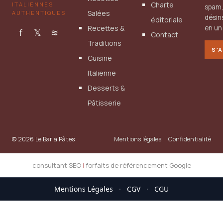
Charte
ITALIENNES
spam
Salées
AUTHENTIQUES
désin
éditoriale
Recettes &
en un 
f
𝕏
≋
Contact
Traditions
S'
Cuisine
Italienne
Desserts &
Pâtisserie
© 2026 Le Bar à Pâtes
Mentions légales
Confidentialité
consultant SEO
|
forfaits de référencement Google
Mentions Légales
·
CGV
·
CGU