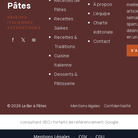
Recettes de
Pâtes
À propos
meill
Pâtes
artic
L'équipe
SAVEURS
semai
Recettes
Charte
ITALIENNES
spam
Salées
AUTHENTIQUES
désin
éditoriale
Recettes &
en un 
f
𝕏
≋
Contact
Traditions
S'
Cuisine
Italienne
Desserts &
Pâtisserie
© 2026 Le Bar à Pâtes
Mentions légales
Confidentialité
consultant SEO
|
forfaits de référencement Google
Mentions Légales
·
CGV
·
CGU