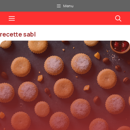
Aller
Menu
au
Menu
contenu
recette sabl