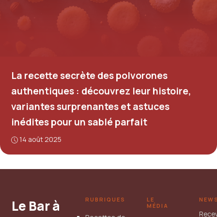
La recette secrète des polvorones
authentiques : découvrez leur histoire,
variantes surprenantes et astuces
inédites pour un sablé parfait
14 août 2025
RUBRIQUES
LE
NEW
Le Bar à
MÉDIA
Rece