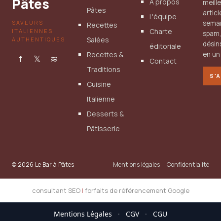
Pâtes
À propos
meill
Pâtes
artic
L'équipe
SAVEURS
semai
Recettes
Charte
ITALIENNES
spam
Salées
AUTHENTIQUES
désin
éditoriale
Recettes &
en un 
f
𝕏
≋
Contact
Traditions
S'
Cuisine
Italienne
Desserts &
Pâtisserie
© 2026 Le Bar à Pâtes
Mentions légales
Confidentialité
consultant SEO
|
forfaits de référencement Google
Mentions Légales
·
CGV
·
CGU