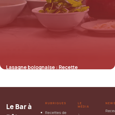
Lasagne bolognaise : Recette
traditionnelle italienne
21 mai 2026
RUBRIQUES
LE
NEW
Le Bar à
MÉDIA
Rece
Recettes de