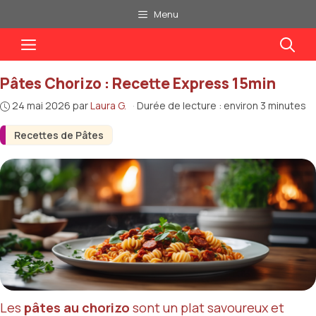
Aller
Menu
au
Menu
contenu
Pâtes Chorizo : Recette Express 15min
24 mai 2026
par
Laura G.
·
Durée de lecture : environ 3 minutes
Recettes de Pâtes
Les
pâtes au chorizo
sont un plat savoureux et