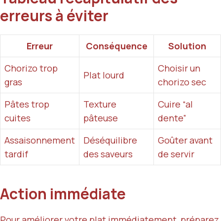
erreurs à éviter
Erreur
Conséquence
Solution
Chorizo trop
Choisir un
Plat lourd
gras
chorizo sec
Pâtes trop
Texture
Cuire “al
cuites
pâteuse
dente”
Assaisonnement
Déséquilibre
Goûter avant
tardif
des saveurs
de servir
Action immédiate
Pour améliorer votre plat immédiatement, préparez