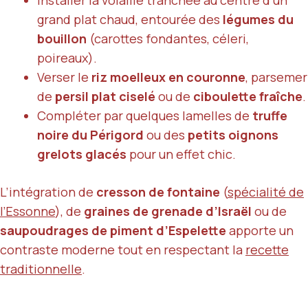
Installer la volaille tranchée au centre d’un
grand plat chaud, entourée des
légumes du
bouillon
(carottes fondantes, céleri,
poireaux).
Verser le
riz moelleux en couronne
, parsemer
de
persil plat ciselé
ou de
ciboulette fraîche
.
Compléter par quelques lamelles de
truffe
noire du Périgord
ou des
petits oignons
grelots glacés
pour un effet chic.
L’intégration de
cresson de fontaine
(
spécialité de
l’Essonne
), de
graines de grenade d’Israël
ou de
saupoudrages de piment d’Espelette
apporte un
contraste moderne tout en respectant la
recette
traditionnelle
.