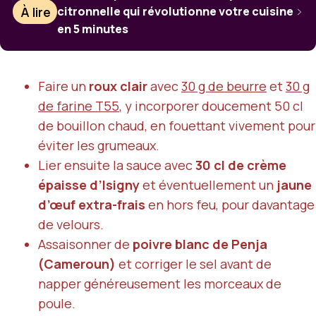
À lire
citronnelle qui révolutionne votre cuisine
en 5 minutes
Faire un
roux clair
avec
30 g de beurre
et
30 g
de farine T55
, y incorporer doucement 50 cl
de bouillon chaud, en fouettant vivement pour
éviter les grumeaux.
Lier ensuite la sauce avec
30 cl de crème
épaisse d’Isigny
et éventuellement un
jaune
d’œuf extra-frais
en hors feu, pour davantage
de velours.
Assaisonner de
poivre blanc de Penja
(Cameroun)
et corriger le sel avant de
napper généreusement les morceaux de
poule.