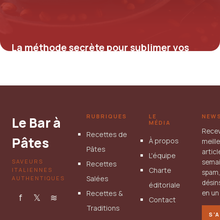
La méthode secrète pour sublimer vos
plats avec la purée de noisette maison et
ses bienfaits insoupçonnés
7 août 2025
RUBRIQUES
LE
NEW
Le Bar à
MÉDIA
Rece
Recettes de
Pâtes
À propos
meill
Pâtes
artic
L'équipe
SAVEURS
semai
Recettes
Charte
ITALIENNES
spam
Salées
AUTHENTIQUES
désin
éditoriale
Recettes &
en un 
f
𝕏
≋
Contact
Traditions
S'