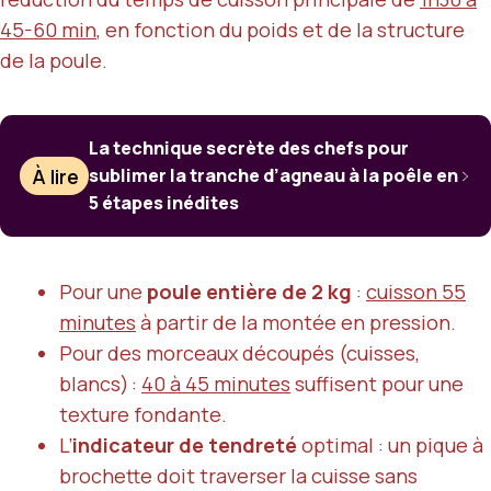
45-60 min
, en fonction du poids et de la structure
de la poule.
La technique secrète des chefs pour
À lire
sublimer la tranche d’agneau à la poêle en
5 étapes inédites
Pour une
poule entière de 2 kg
:
cuisson 55
minutes
à partir de la montée en pression.
Pour des morceaux découpés (cuisses,
blancs) :
40 à 45 minutes
suffisent pour une
texture fondante.
L’
indicateur de tendreté
optimal : un pique à
brochette doit traverser la cuisse sans