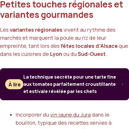
Petites touches régionales et
variantes gourmandes
Les
variantes régionales
vivent au rythme des
marchés et marquent la poule au riz de leur
empreinte, tant lors des
fêtes locales d’Alsace
que
dans les cuisines de
Lyon
ou du
Sud-Ouest
.
La technique secrète pour une tarte fine
À lire
aux tomates parfaitement croustillante
et estivale révélée par les chefs
Incorporer du
vin jaune du Jura
dans le
bouillon, typique des recettes servies à