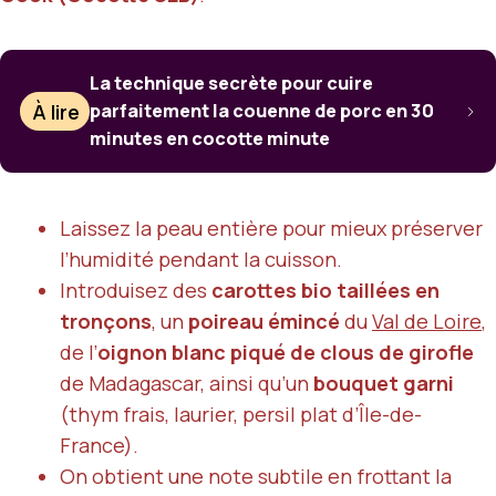
La technique secrète pour cuire
À lire
parfaitement la couenne de porc en 30
minutes en cocotte minute
Laissez la peau entière pour mieux préserver
l’humidité pendant la cuisson.
Introduisez des
carottes bio taillées en
tronçons
, un
poireau émincé
du
Val de Loire
,
de l’
oignon blanc piqué de clous de girofle
de Madagascar, ainsi qu’un
bouquet garni
(thym frais, laurier, persil plat d’Île-de-
France).
On obtient une note subtile en frottant la