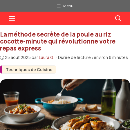
Aller
Menu
au
Menu
contenu
La méthode secrète de la poule au riz
cocotte-minute qui révolutionne votre
repas express
25 août 2025
par
Laura G.
·
Durée de lecture : environ 6 minutes
Techniques de Cuisine