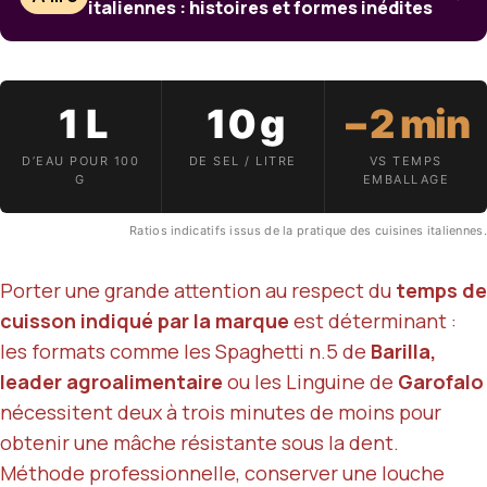
italiennes : histoires et formes inédites
1 L
10 g
−2 min
D’EAU POUR 100
DE SEL / LITRE
VS TEMPS
G
EMBALLAGE
Ratios indicatifs issus de la pratique des cuisines italiennes.
Porter une grande attention au respect du
temps de
cuisson indiqué par la marque
est déterminant :
les formats comme les Spaghetti n.5 de
Barilla,
leader agroalimentaire
ou les Linguine de
Garofalo
nécessitent deux à trois minutes de moins pour
obtenir une mâche résistante sous la dent.
Méthode professionnelle, conserver une louche