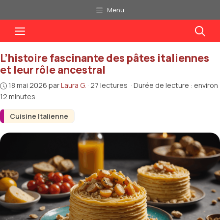
Aller
Menu
au
Menu
contenu
L’histoire fascinante des pâtes italiennes
et leur rôle ancestral
18 mai 2026
par
Laura G.
·
27 lectures
·
Durée de lecture : environ
12 minutes
Cuisine Italienne