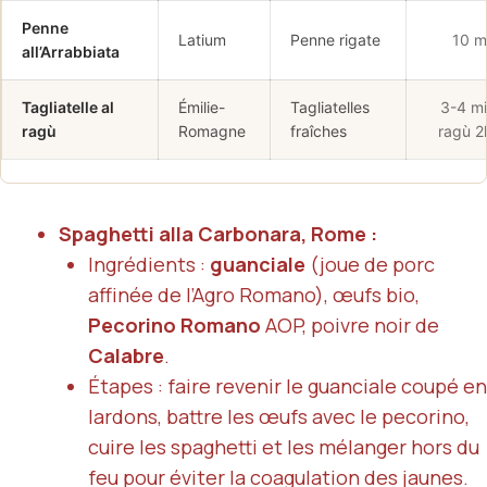
Penne
Latium
Penne rigate
10 m
all’Arrabbiata
Tagliatelle al
Émilie-
Tagliatelles
3-4 mi
ragù
Romagne
fraîches
ragù 
Spaghetti alla Carbonara, Rome :
Ingrédients :
guanciale
(joue de porc
affinée de l’Agro Romano), œufs bio,
Pecorino Romano
AOP, poivre noir de
Calabre
.
Étapes : faire revenir le guanciale coupé en
lardons, battre les œufs avec le pecorino,
cuire les spaghetti et les mélanger hors du
feu pour éviter la coagulation des jaunes.