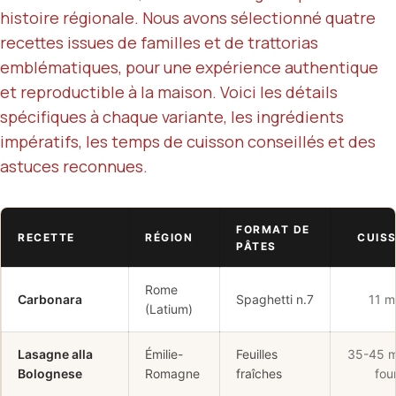
histoire régionale. Nous avons sélectionné quatre
recettes issues de familles et de trattorias
emblématiques, pour une expérience authentique
et reproductible à la maison. Voici les détails
spécifiques à chaque variante, les ingrédients
impératifs, les temps de cuisson conseillés et des
astuces reconnues.
FORMAT DE
RECETTE
RÉGION
CUIS
PÂTES
Rome
Carbonara
Spaghetti n.7
11 m
(Latium)
Lasagne alla
Émilie-
Feuilles
35-45 m
Bolognese
Romagne
fraîches
fou