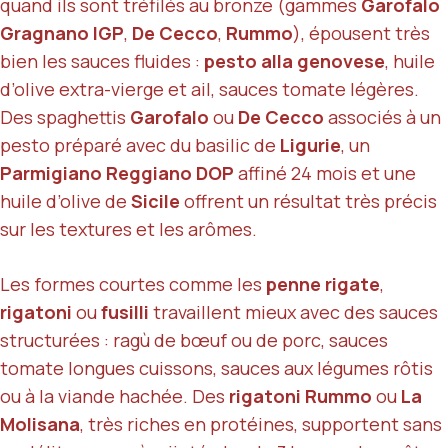
quand ils sont tréfilés au bronze (gammes
Garofalo
Gragnano IGP
,
De Cecco
,
Rummo
), épousent très
bien les sauces fluides :
pesto alla genovese
, huile
d’olive extra-vierge et ail, sauces tomate légères.
Des spaghettis
Garofalo
ou
De Cecco
associés à un
pesto préparé avec du basilic de
Ligurie
, un
Parmigiano Reggiano DOP
affiné 24 mois et une
huile d’olive de
Sicile
offrent un résultat très précis
sur les textures et les arômes.
Les formes courtes comme les
penne rigate
,
rigatoni
ou
fusilli
travaillent mieux avec des sauces
structurées : ragù de bœuf ou de porc, sauces
tomate longues cuissons, sauces aux légumes rôtis
ou à la viande hachée. Des
rigatoni Rummo
ou
La
Molisana
, très riches en protéines, supportent sans