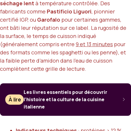
séchage lent
à température contrôlée. Des
fabricants comme
Pastificio Liguori
, pionnier
certifié IGP, ou
Garofalo
pour certaines gammes,
ont bâti leur réputation sur ce label. La rugosité de
la surface, le temps de cuisson indiqué
(généralement compris entre
9 et 13 minutes
pour
des formats comme les spaghetti ou les penne), et
la faible perte d’amidon dans l’eau de cuisson
complètent cette grille de lecture.
Les livres essentiels pour découvrir
À lire
l’histoire et la culture de la cuisine
italienne
Indicateurs techniques
: protéines > 12 %,