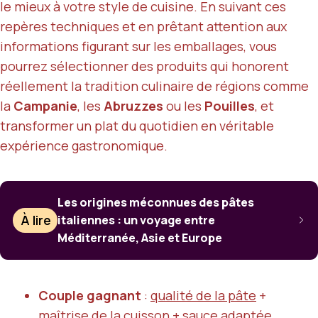
le mieux à votre style de cuisine. En suivant ces
repères techniques et en prêtant attention aux
informations figurant sur les emballages, vous
pourrez sélectionner des produits qui honorent
réellement la tradition culinaire de régions comme
la
Campanie
, les
Abruzzes
ou les
Pouilles
, et
transformer un plat du quotidien en véritable
expérience gastronomique.
Les origines méconnues des pâtes
À lire
italiennes : un voyage entre
Méditerranée, Asie et Europe
Couple gagnant
:
qualité de la pâte
+
maîtrise de la cuisson
+
sauce adaptée
.