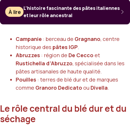
L’histoire fascinante des pâtes italiennes
À lire
et leur rôle ancestral
Campanie
: berceau de
Gragnano
, centre
historique des
pâtes IGP
.
Abruzzes
: région de
De Cecco
et
Rustichella d’Abruzzo
, spécialisée dans les
pâtes artisanales de haute qualité.
Pouilles
: terres de blé dur et de marques
comme
Granoro Dedicato
ou
Divella
.
Le rôle central du blé dur et du
séchage