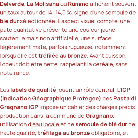
Delverde
,
La Molisana
ou
Rummo
affichent souvent
un taux autour de
14–14,5 %
, signe d’une semoule de
blé dur
sélectionnée. L’aspect visuel compte, une
pâte qualitative présente une couleur jaune
soutenue mais non artificielle, une surface
légèrement mate, parfois rugueuse, notamment
lorsqu’elle est
tréfilée au bronze
. Avant cuisson,
l’odeur doit être nette, rappelant la céréale, sans
note rance.
Les
labels de qualité
jouent un rôle central. L’
IGP
(Indication Géographique Protégée)
des
Pasta di
Gragnano IGP
impose un cahier des charges précis :
production dans la commune de
Gragnano
,
utilisation d’
eau locale
et de
semoule de blé dur
de
haute qualité,
tréfilage au bronze
obligatoire, et