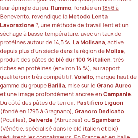
leur épingle du jeu.
Rummo
, fondée en
1846 à
Benevento
, revendique la
Metodo Lenta
Lavorazione
?, une méthode de travail lent et un
séchage à basse température, avec un taux de
protéines autour de
14,5 %
.
La Molisana
, active
depuis plus d’un siècle dans la région de
Molise
,
produit des pâtes de
blé dur 100 % italien
, très
riches en protéines (environ 14 %), au rapport
qualité/prix très compétitif.
Voiello
, marque haut de
gamme du groupe
Barilla
, mise sur le
Grano Aureo
et une image profondément ancrée en
Campanie
.
Du côté des pâtes de terroir,
Pastificio Liguori
(fondé en
1795
à Gragnano),
Granoro Dedicato
(Pouilles),
Delverde
(Abruzzes) ou
Sgambaro
(Vénétie, spécialisé dans le blé italien et bio)
séduisent les connaisseurs. En France et en Italie,