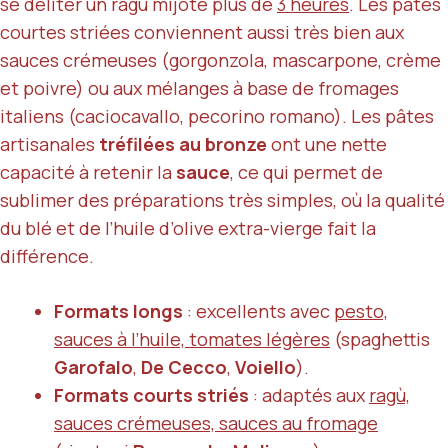
se déliter un ragù mijoté plus de
3 heures
. Les pâtes
courtes striées conviennent aussi très bien aux
sauces crémeuses (gorgonzola, mascarpone, crème
et poivre) ou aux mélanges à base de fromages
italiens (caciocavallo, pecorino romano). Les pâtes
artisanales
tréfilées au bronze
ont une nette
capacité à retenir la
sauce
, ce qui permet de
sublimer des préparations très simples, où la qualité
du blé et de l’huile d’olive extra-vierge fait la
différence.
Formats longs
: excellents avec
pesto,
sauces à l’huile, tomates légères
(spaghettis
Garofalo
,
De Cecco
,
Voiello
).
Formats courts striés
: adaptés aux
ragù,
sauces crémeuses, sauces au fromage