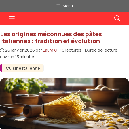
Aller
Menu
au
Menu
contenu
Les origines méconnues des pâtes
italiennes : tradition et évolution
26 janvier 2026
par
Laura G.
·
19 lectures
·
Durée de lecture :
environ 13 minutes
Cuisine Italienne