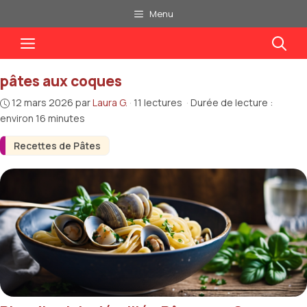
Aller
Menu
au
Menu
contenu
pâtes aux coques
12 mars 2026
par
Laura G.
·
11 lectures
·
Durée de lecture :
environ 16 minutes
Recettes de Pâtes