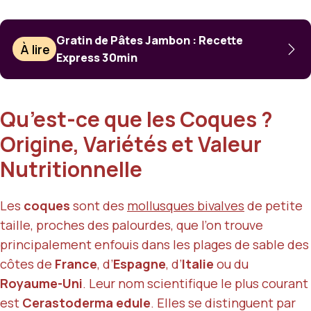
Gratin de Pâtes Jambon : Recette
À lire
Express 30min
Qu’est-ce que les Coques ?
Origine, Variétés et Valeur
Nutritionnelle
Les
coques
sont des
mollusques bivalves
de petite
taille, proches des palourdes, que l’on trouve
principalement enfouis dans les plages de sable des
côtes de
France
, d’
Espagne
, d’
Italie
ou du
Royaume-Uni
. Leur nom scientifique le plus courant
est
Cerastoderma edule
. Elles se distinguent par