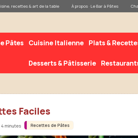
sine, recettes & art de la table
À propos · Le Bar à Pâtes
Cha
e Pâtes
Cuisine Italienne
Plats & Recette
Desserts & Pâtisserie
Restaurant
ttes Faciles
Recettes de Pâtes
n 4 minutes