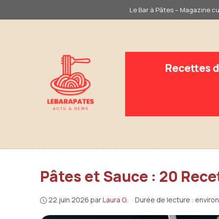
Aller
Le Bar à Pâtes – Magazine cui
au
contenu
Recettes d
Pâtes et Sauce : 20 Rece
22 juin 2026
par
Laura G.
·
Durée de lecture : enviro