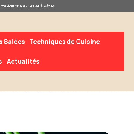
rte éditoriale · Le Bar à Pâtes
s Salées
Techniques de Cuisine
s
Actualités