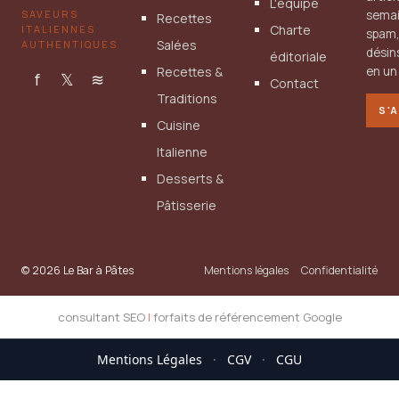
L'équipe
SAVEURS
semai
Recettes
Charte
ITALIENNES
spam
Salées
AUTHENTIQUES
désin
éditoriale
Recettes &
en un 
f
𝕏
≋
Contact
Traditions
S'
Cuisine
Italienne
Desserts &
Pâtisserie
© 2026 Le Bar à Pâtes
Mentions légales
Confidentialité
consultant SEO
|
forfaits de référencement Google
Mentions Légales
·
CGV
·
CGU