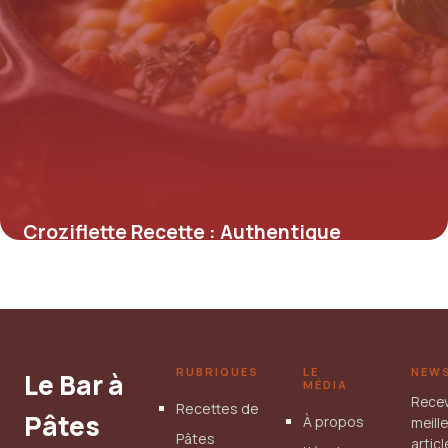
Croziflette Recette : Authentique
Savoyarde
30 avril 2026
RUBRIQUES
LE
NEW
Le Bar à
MÉDIA
Rece
Recettes de
Pâtes
À propos
meill
Pâtes
artic