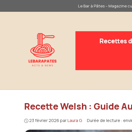
Aller
Le Bar à Pâtes – Magazine cui
au
contenu
Recettes d
Recette Welsh : Guide A
23 février 2026
par
Laura G.
·
Durée de lecture : env