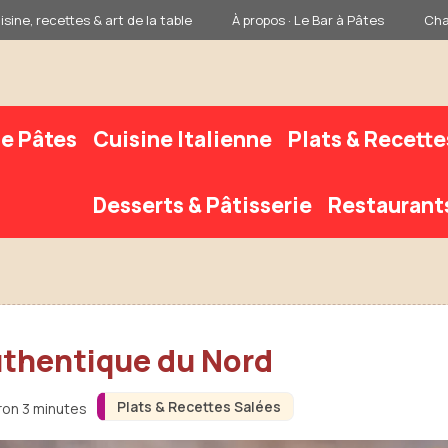
sine, recettes & art de la table
À propos · Le Bar à Pâtes
Cha
e Pâtes
Cuisine Italienne
Plats & Recette
Desserts & Pâtisserie
Restaurant
uthentique du Nord
Plats & Recettes Salées
iron 3 minutes