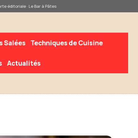
rte éditoriale · Le Bar à Pâtes
s Salées
Techniques de Cuisine
s
Actualités