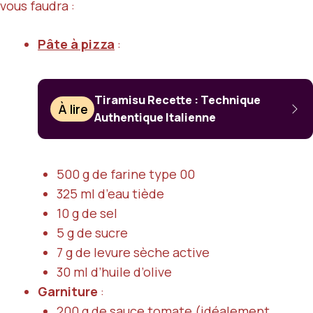
vous faudra :
Pâte à pizza
:
Tiramisu Recette : Technique
À lire
Authentique Italienne
500 g de farine type 00
325 ml d’eau tiède
10 g de sel
5 g de sucre
7 g de levure sèche active
30 ml d’huile d’olive
Garniture
:
200 g de sauce tomate (idéalement