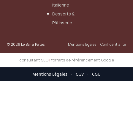
Italienne
Desserts &
Pâtisserie
© 2026 Le Bar à Pâtes
Mentions légales
Confidentialité
consultant SEO
|
forfaits de référencement Google
Mentions Légales
·
CGV
·
CGU