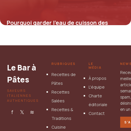
Pourquoi garder l’eau de cuisson des
pâtes ?
16 juillet 2026
RUBRIQUES
LE
NEW
Le Bar à
MÉDIA
Rece
Recettes de
Pâtes
À propos
meill
Pâtes
artic
L'équipe
SAVEURS
semai
Recettes
Charte
ITALIENNES
spam
Salées
AUTHENTIQUES
désin
éditoriale
Recettes &
en un 
f
𝕏
≋
Contact
Traditions
S'
Cuisine