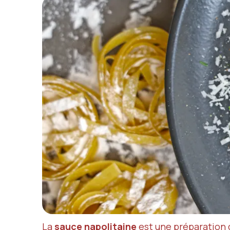
La
sauce napolitaine
est une préparation