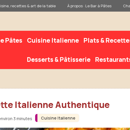
sine, recettes & art de la table
À propos · Le Bar à Pâtes
Cha
e Pâtes
Cuisine Italienne
Plats & Recette
Desserts & Pâtisserie
Restaurant
tte Italienne Authentique
Cuisine Italienne
environ 3 minutes