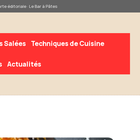
rte éditoriale · Le Bar à Pâtes
s Salées
Techniques de Cuisine
s
Actualités