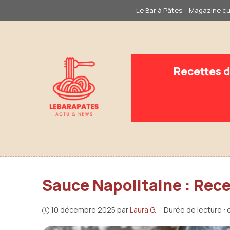
Aller
Le Bar à Pâtes – Magazine cui
au
contenu
Recettes d
Sauce Napolitaine : Rece
10 décembre 2025
par
Laura G.
·
Durée de lecture : 